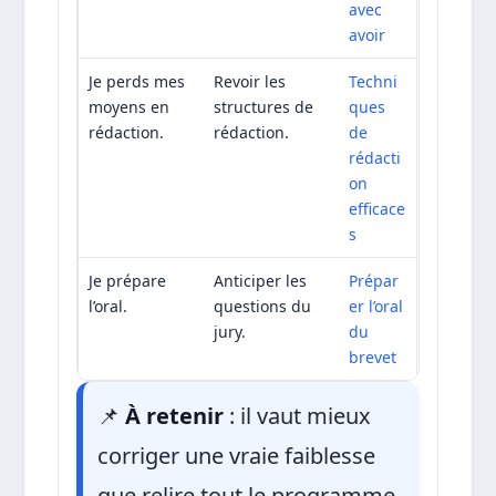
avec
avoir
Je perds mes
Revoir les
Techni
moyens en
structures de
ques
rédaction.
rédaction.
de
rédacti
on
efficace
s
Je prépare
Anticiper les
Prépar
l’oral.
questions du
er l’oral
jury.
du
brevet
📌
À retenir
: il vaut mieux
corriger une vraie faiblesse
que relire tout le programme