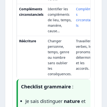
Compléments
Identifier les
Complément
circonstanciels
compléments
s
de lieu, temps,
circonstancie
manière,
ls
cause…
Réécriture
Changer
Travailler les
personne,
verbes, les
temps, genre
pronoms, les
ou nombre
déterminants
sans oublier
et les
les
accords.
conséquences.
Checklist grammaire
:
Je sais distinguer
nature
et