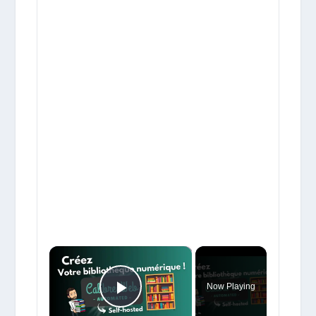
×
Now Playing
Play Video