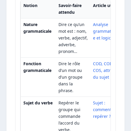
Notion
Savoir-faire
Article utile
attendu
Nature
Dire ce qu’un
Analyse
grammaticale
mot est : nom,
grammatical
verbe, adjectif,
e et logique
adverbe,
pronom…
Fonction
Dire le rôle
COD, COI,
grammaticale
d’un mot ou
COS, attribut
d’un groupe
du sujet
dans la
phrase.
Sujet du verbe
Repérer le
Sujet :
groupe qui
comment le
commande
repérer ?
l’accord du
verbe.