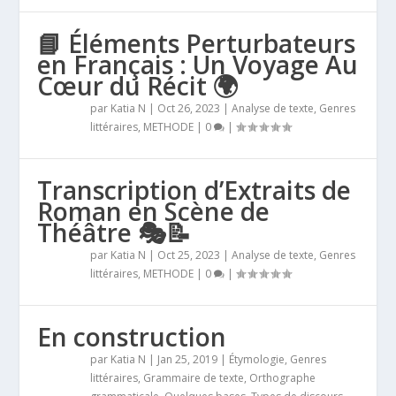
📘 Éléments Perturbateurs
en Français : Un Voyage Au
Cœur du Récit 🌍
par
Katia N
|
Oct 26, 2023
|
Analyse de texte
,
Genres
littéraires
,
METHODE
|
0
|
Transcription d’Extraits de
Roman en Scène de
Théâtre 🎭📝
par
Katia N
|
Oct 25, 2023
|
Analyse de texte
,
Genres
littéraires
,
METHODE
|
0
|
En construction
par
Katia N
|
Jan 25, 2019
|
Étymologie
,
Genres
littéraires
,
Grammaire de texte
,
Orthographe