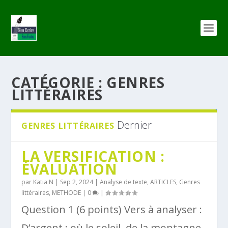
CATÉGORIE :
GENRES
LITTÉRAIRES
Dernier
GENRES LITTÉRAIRES
LA VERSIFICATION :
ÉVALUATION
par
Katia N
|
Sep 2, 2024
|
Analyse de texte
,
ARTICLES
,
Genres
littéraires
,
METHODE
|
0
|
Question 1 (6 points) Vers à analyser :
D’argent ; où le soleil, de la montagne