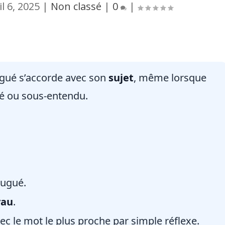
il 6, 2025
|
Non classé
|
0
|
ugué s’accorde avec son
sujet
, même lorsque
rsé ou sous-entendu.
jugué.
yau
.
ec le mot le plus proche par simple réflexe.