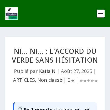
NI… NI… : L’ACCORD DU
VERBE SANS HÉSITATION
Publié par
Katia N
|
Août 27, 2025
|
ARTICLES
,
Non classé
|
0
|
⏱️
En 1 minute
: lorsque
ni… ni…