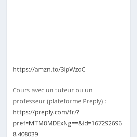
https://amzn.to/3ipWzoC
Cours avec un tuteur ou un
professeur (plateforme Preply) :
https://preply.com/fr/?
pref=MTM0MDExNg==&id=167292696
8.408039