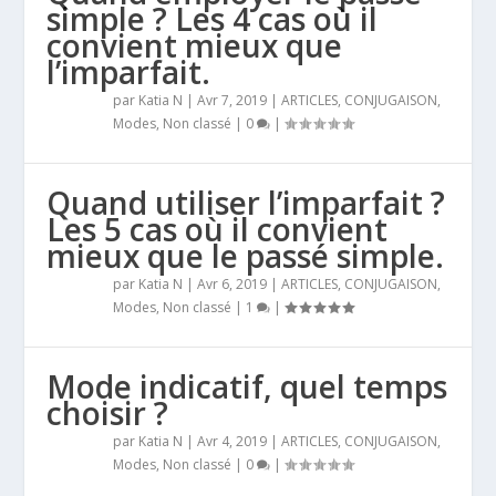
simple ? Les 4 cas où il
convient mieux que
l’imparfait.
par
Katia N
|
Avr 7, 2019
|
ARTICLES
,
CONJUGAISON
,
Modes
,
Non classé
|
0
|
Quand utiliser l’imparfait ?
Les 5 cas où il convient
mieux que le passé simple.
par
Katia N
|
Avr 6, 2019
|
ARTICLES
,
CONJUGAISON
,
Modes
,
Non classé
|
1
|
Mode indicatif, quel temps
choisir ?
par
Katia N
|
Avr 4, 2019
|
ARTICLES
,
CONJUGAISON
,
Modes
,
Non classé
|
0
|