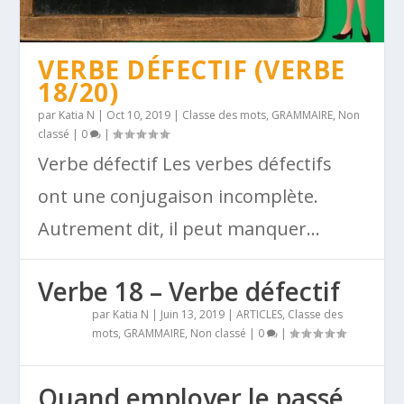
VERBE DÉFECTIF (VERBE
18/20)
par
Katia N
|
Oct 10, 2019
|
Classe des mots
,
GRAMMAIRE
,
Non
classé
|
0
|
Verbe défectif Les verbes défectifs
ont une conjugaison incomplète.
Autrement dit, il peut manquer...
Verbe 18 – Verbe défectif
par
Katia N
|
Juin 13, 2019
|
ARTICLES
,
Classe des
mots
,
GRAMMAIRE
,
Non classé
|
0
|
Quand employer le passé