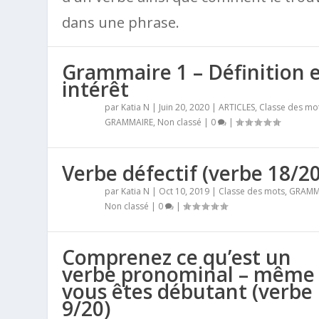
dans une phrase.
Grammaire 1 – Définition 
intérêt
par
Katia N
|
Juin 20, 2020
|
ARTICLES
,
Classe des mo
GRAMMAIRE
,
Non classé
|
0
|
Verbe défectif (verbe 18/20
par
Katia N
|
Oct 10, 2019
|
Classe des mots
,
GRAMM
Non classé
|
0
|
Comprenez ce qu’est un
verbe pronominal – même 
vous êtes débutant (verbe
9/20)