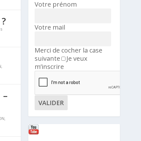
Votre prénom
 ?
Votre mail
ns
Merci de cocher la case
suivante
Je veux
m’inscrire
N
,
 –
ON
,