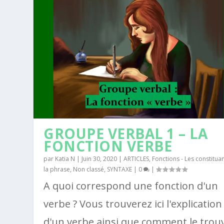
GROUPE VERBAL 1 – LA
FONCTION VERBE
par
Katia N
|
Juin 30, 2020
|
ARTICLES
,
Fonctions - Les constitua
la phrase
,
Non classé
,
SYNTAXE
|
0
|
A quoi correspond une fonction d'un
verbe ? Vous trouverez ici l'explication
d'un verbe ainsi que comment le trou