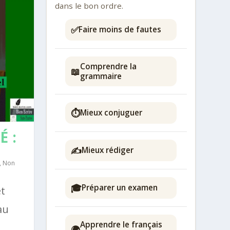
dans le bon ordre.
✅
Faire moins de fautes
Comprendre la
📖
grammaire
⏱️
Mieux conjuguer
 :
✍️
Mieux rédiger
,
Non
🎓
Préparer un examen
et
au
Apprendre le français
🌍