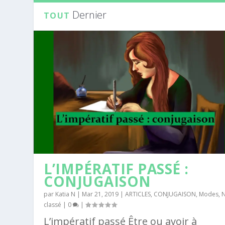
Dernier
TOUT
L’IMPÉRATIF PASSÉ :
CONJUGAISON
par
Katia N
|
Mar 21, 2019
|
ARTICLES
,
CONJUGAISON
,
Modes
,
classé
|
0
|
L’impératif passé Être ou avoir à