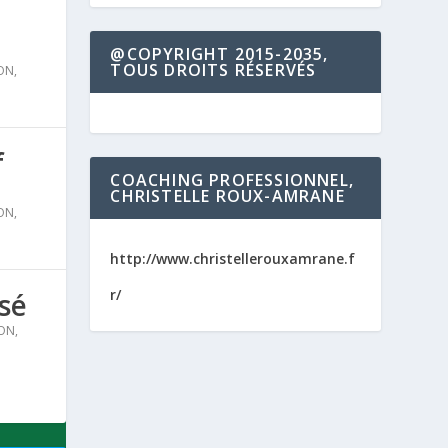
@COPYRIGHT 2015-2035,
TOUS DROITS RÉSERVÉS
ON
,
f
COACHING PROFESSIONNEL,
CHRISTELLE ROUX-AMRANE
ON
,
http://www.christellerouxamrane.f
r/
sé
ON
,