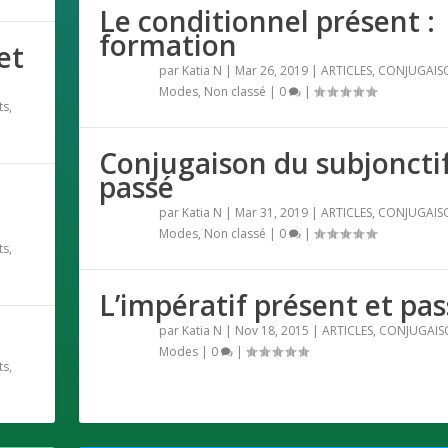
Le conditionnel présent :
formation
et
par
Katia N
|
Mar 26, 2019
|
ARTICLES
,
CONJUGAIS
Modes
,
Non classé
|
0
|
ts
,
Conjugaison du subjoncti
passé
par
Katia N
|
Mar 31, 2019
|
ARTICLES
,
CONJUGAIS
Modes
,
Non classé
|
0
|
ts
,
L’impératif présent et pas
par
Katia N
|
Nov 18, 2015
|
ARTICLES
,
CONJUGAIS
Modes
|
0
|
ts
,