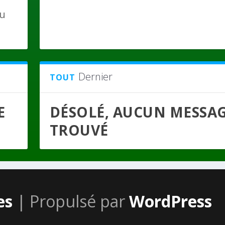
du
Dernier
TOUT
E
DÉSOLÉ, AUCUN MESSA
TROUVÉ
es
| Propulsé par
WordPress