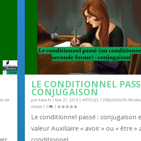
LE CONDITIONNEL PASSÉ
CONJUGAISON
nts de
par
Katia N
|
Mar 27, 2019
|
ARTICLES
,
CONJUGAISON
,
Modes
classé
|
0
|
Le conditionnel passé : conjugaison 
valeur Auxiliaire « avoir » ou « être » 
ver
conditionnel...