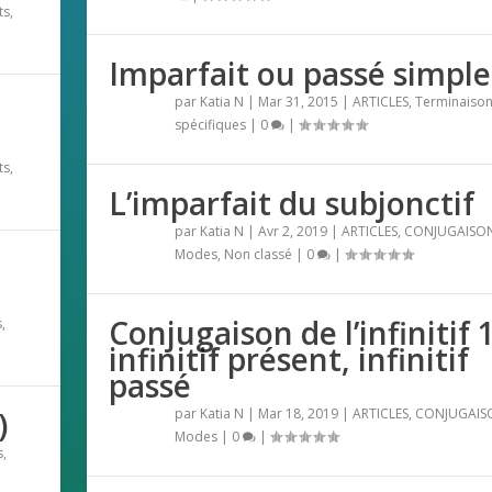
ts
,
Imparfait ou passé simple
par
Katia N
|
Mar 31, 2015
|
ARTICLES
,
Terminaiso
spécifiques
|
0
|
ts
,
L’imparfait du subjonctif
par
Katia N
|
Avr 2, 2019
|
ARTICLES
,
CONJUGAISO
Modes
,
Non classé
|
0
|
Conjugaison de l’infinitif 1
s
,
infinitif présent, infinitif
passé
)
par
Katia N
|
Mar 18, 2019
|
ARTICLES
,
CONJUGAIS
Modes
|
0
|
s
,