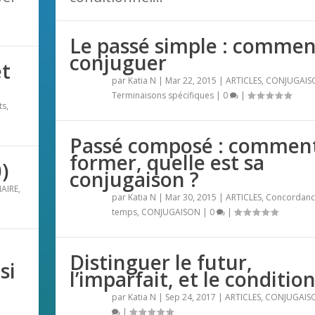
Le passé simple : commen
conjuguer
et
par
Katia N
|
Mar 22, 2015
|
ARTICLES
,
CONJUGAIS
Terminaisons spécifiques
|
0
|
ts
,
Passé composé : comment
former, quelle est sa
)
conjugaison ?
AIRE
,
par
Katia N
|
Mar 30, 2015
|
ARTICLES
,
Concordanc
temps
,
CONJUGAISON
|
0
|
Distinguer le futur,
si
l’imparfait, et le conditio
par
Katia N
|
Sep 24, 2017
|
ARTICLES
,
CONJUGAIS
|