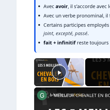
Avec
avoir
, il s’accorde avec
Avec un verbe pronominal, il
Certains participes employés
joint, excepté, passé
.
fait + infinitif
reste toujours 
×
Play Video
⭐️ MEILLEUR CHEVALET EN BO