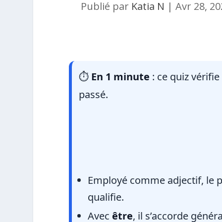
Publié par
Katia N
|
Avr 28, 2
⏱️
En 1 minute
: ce quiz vérifi
passé.
Employé comme adjectif, le pa
qualifie.
Avec
être
, il s’accorde génér