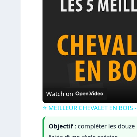
Watch on
⭐️ MEILLEUR CHEVALET EN BOIS -
Objectif
: compléter les douze 