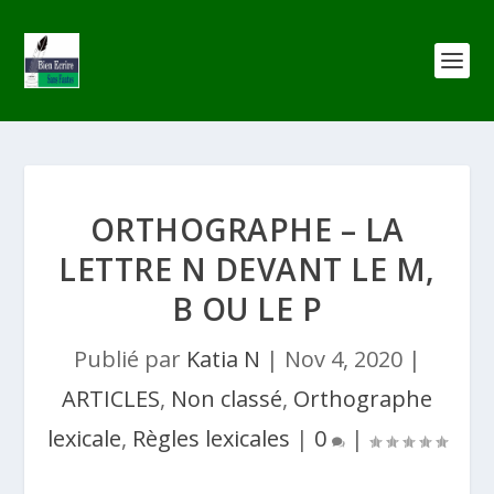
ORTHOGRAPHE – LA
LETTRE N DEVANT LE M,
B OU LE P
Publié par
Katia N
|
Nov 4, 2020
|
ARTICLES
,
Non classé
,
Orthographe
lexicale
,
Règles lexicales
|
0
|