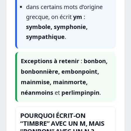
dans certains mots d’origine
grecque, on écrit
ym
:
symbole, symphonie,
sympathique
.
Exceptions à retenir
:
bonbon,
bonbonnière, embonpoint,
mainmise, mainmorte,
néanmoins
et
perlimpinpin
.
POURQUOI ÉCRIT-ON
“TIMBRE” AVEC UN M, MAIS
“BONBON” AVEC UN N ?