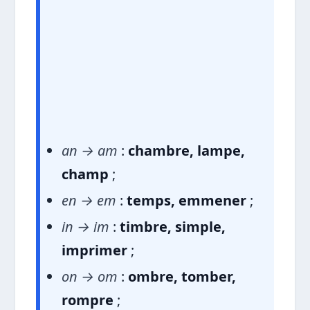
an → am
:
chambre, lampe,
champ
;
en → em
:
temps, emmener
;
in → im
:
timbre, simple,
imprimer
;
on → om
:
ombre, tomber,
rompre
;