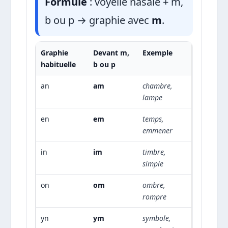
Formule
: voyelle nasale + m,
b ou p → graphie avec
m
.
Graphie
Devant m,
Exemple
habituelle
b ou p
an
am
chambre,
lampe
en
em
temps,
emmener
in
im
timbre,
simple
on
om
ombre,
rompre
yn
ym
symbole,