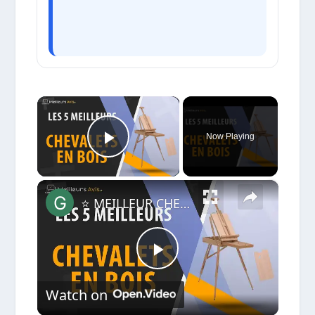
×
Now Playing
Play Video
×
⭐️ MEILLEUR CHEVALET EN BOIS - Comparatif 2024
Play
Watch on
Video