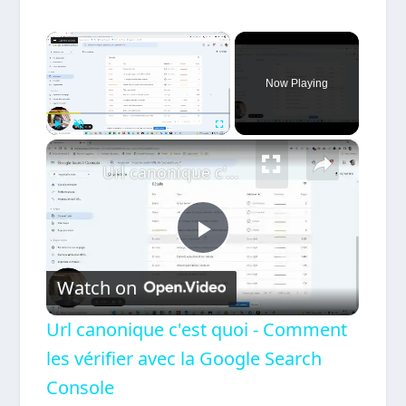
×
Now Playing
×
Play
Unmute
Fullscreen
Url canonique c'est quoi - Comment les vérifier avec la Google Search Console
Play
Watch on
Video
Url canonique c'est quoi - Comment
les vérifier avec la Google Search
Console