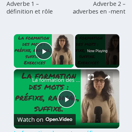
Adverbe 1 –
Adverbe 2 –
définition et rôle
adverbes en -ment
×
Now Playing
Play Video
×
La formation des mots : préfixe, radical, suffixe. Exercices
Play
Watch on
Video