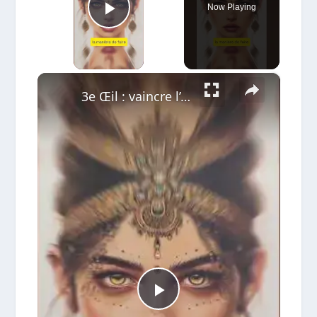
Now Playing
Play Video
×
3e Œil : vaincre l’échec
Play