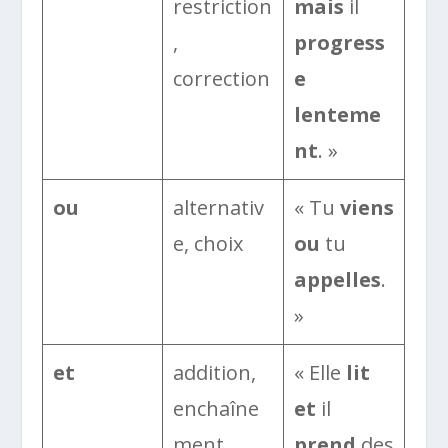
restriction
mais
il
,
progress
correction
e
lenteme
nt
. »
ou
alternativ
« Tu
viens
e, choix
ou
tu
appelles
.
»
et
addition,
« Elle
lit
enchaîne
et
il
ment
prend
des