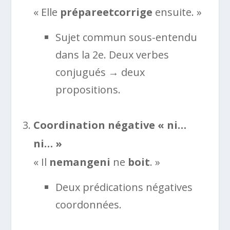
« Elle
prépare
et
corrige
ensuite. »
Sujet commun sous-entendu
dans la 2e. Deux verbes
conjugués → deux
propositions.
Coordination négative « ni…
ni… »
« Il
ne
mange
ni
ne
boit
. »
Deux prédications négatives
coordonnées.