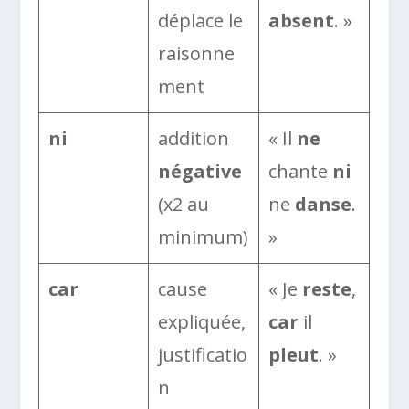
déplace le
absent
. »
raisonne
ment
ni
addition
« Il
ne
négative
chante
ni
(x2 au
ne
danse
.
minimum)
»
car
cause
« Je
reste
,
expliquée,
car
il
justificatio
pleut
. »
n