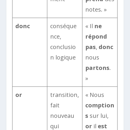
notes. »
donc
conséque
« Il
ne
nce,
répond
conclusio
pas
,
donc
n logique
nous
partons
.
»
or
transition,
« Nous
fait
comption
nouveau
s
sur lui,
qui
or
il
est