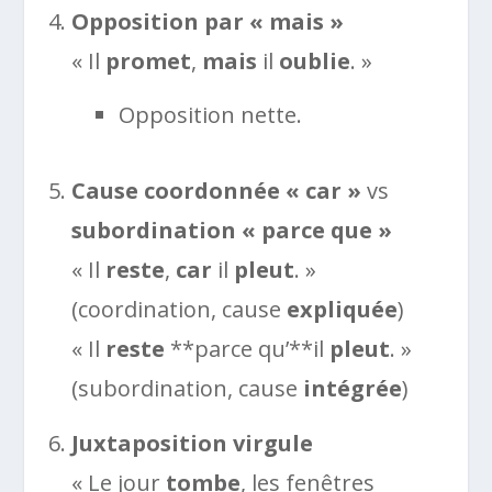
Opposition par « mais »
« Il
promet
,
mais
il
oublie
. »
Opposition nette.
Cause coordonnée « car »
vs
subordination « parce que »
« Il
reste
,
car
il
pleut
. »
(coordination, cause
expliquée
)
« Il
reste
**parce qu’**il
pleut
. »
(subordination, cause
intégrée
)
Juxtaposition virgule
« Le jour
tombe
, les fenêtres