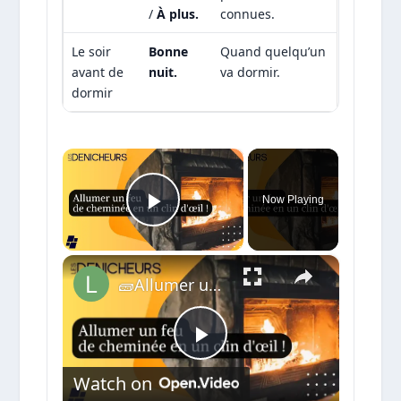
/
À plus.
connues.
Le soir
Bonne
Quand quelqu’un
avant de
nuit.
va dormir.
dormir
×
Now Playing
Play Video
×
🧱Allumer un feu de cheminée en un clin d'œil : découvrez notre astuce infaillible !
Play
Watch on