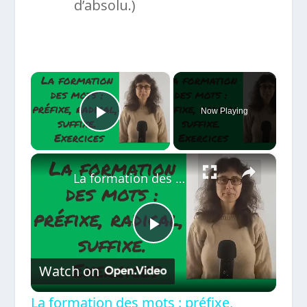
d’absolu.)
×
Now Playing
Play Video
×
La formation des mots : préfixe, radical, suffixe. Exercices
Play
Watch on
Video
La formation des mots : préfixe,