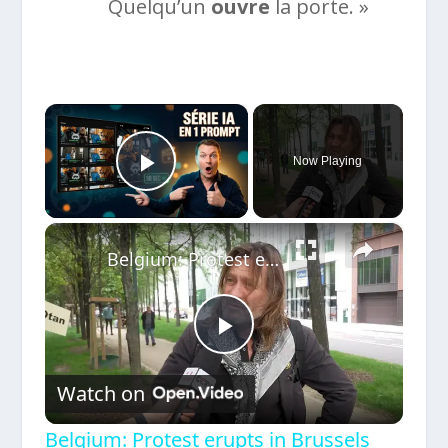
Quelqu’un
ouvre
la porte. »
×
Now Playing
Play Video
×
Belgium: Protest erupts in Brussels against European rearmament.
Play
Watch on
Video
Belgium: Protest erupts in Brussels