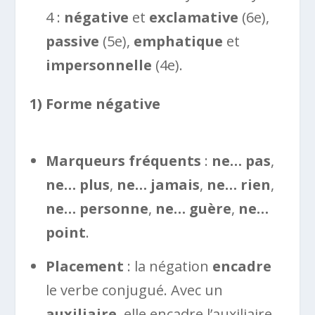
4 :
négative
et
exclamative
(6e),
passive
(5e),
emphatique
et
impersonnelle
(4e).
1) Forme négative
Marqueurs fréquents
:
ne… pas
,
ne… plus
,
ne… jamais
,
ne… rien
,
ne… personne
,
ne… guère
,
ne…
point
.
Placement
: la négation
encadre
le verbe conjugué. Avec un
auxiliaire
, elle encadre l’auxiliaire.