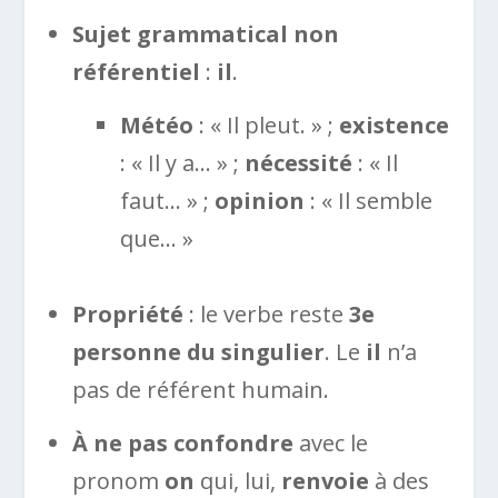
Sujet grammatical non
référentiel
:
il
.
Météo
: « Il pleut. » ;
existence
: « Il y a… » ;
nécessité
: « Il
faut… » ;
opinion
: « Il semble
que… »
Propriété
: le verbe reste
3e
personne du singulier
. Le
il
n’a
pas de référent humain.
À ne pas confondre
avec le
pronom
on
qui, lui,
renvoie
à des