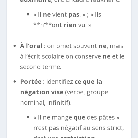
« Il
ne
vient
pas
. » ; « Ils
**n’**ont
rien
vu. »
À l’oral
: on omet souvent
ne
, mais
à l’écrit scolaire on conserve
ne
et le
second terme.
Portée
: identifiez
ce que la
négation vise
(verbe, groupe
nominal, infinitif).
« Il ne mange
que
des pâtes »
n’est pas négatif au sens strict,