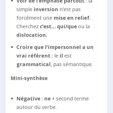
Voir de l’emphase partout
: la
simple
inversion
n’est pas
forcément une
mise en relief
.
Cherchez
c’est… qui/que
ou la
dislocation
.
Croire que l’impersonnel a un
vrai référent
: le
il
est
grammatical
, pas sémantique.
Mini-synthèse
Négative
:
ne
+ second terme
autour du verbe.