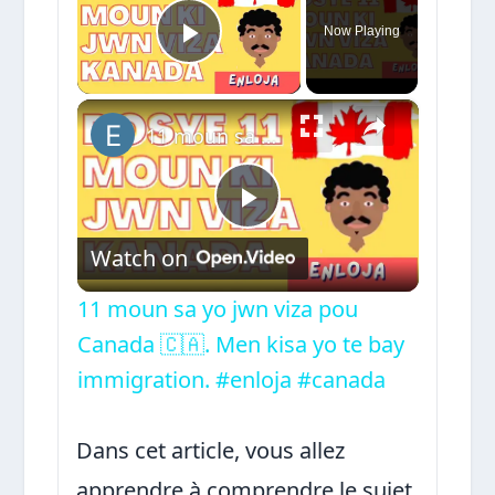
Now Playing
Play Video
×
11 moun sa yo jwn viza pou Canada 🇨🇦. Men kisa yo te bay immigration. #enloja #canada
Play
Watch on
Video
11 moun sa yo jwn viza pou
Canada 🇨🇦. Men kisa yo te bay
immigration. #enloja #canada
Dans cet article, vous allez
apprendre à comprendre le sujet,