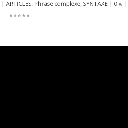
|
ARTICLES
,
Phrase complexe
,
SYNTAXE
|
0
|