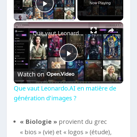
Now Playing
Play Video
×
Que vaut Leonardo.AI en matière de génération d'images ?
Play
Watch on
Video
Que vaut Leonardo.AI en matière de
génération d'images ?
« Biologie »
provient du grec
« bios » (vie) et « logos » (étude),