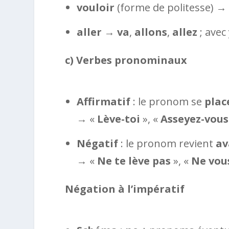
vouloir
(forme de politesse) 
aller
→
va
,
allons
,
allez
; avec
c) Verbes pronominaux
Affirmatif
: le pronom se
plac
→ «
Lève-toi
», «
Asseyez-vous
Négatif
: le pronom revient
av
→ «
Ne te lève pas
», «
Ne vou
Négation à l’impératif