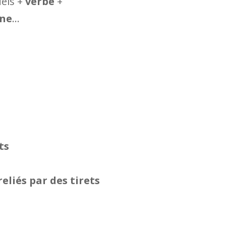
els +
verbe
+
nne
…
ts
reliés par des tirets