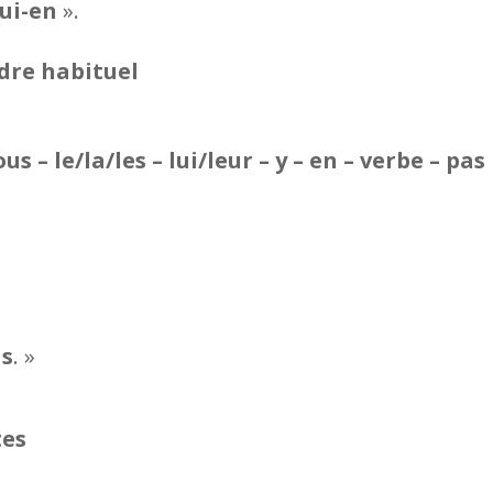
lui-en
».
rdre habituel
 – le/la/les – lui/leur – y – en – verbe – pas
as
. »
tes