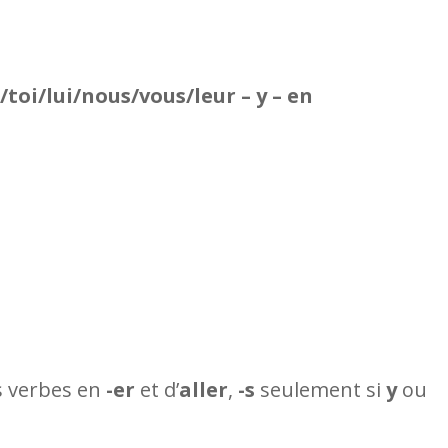
i/toi/lui/nous/vous/leur – y – en
 verbes en
-er
et d’
aller
,
-s
seulement si
y
ou