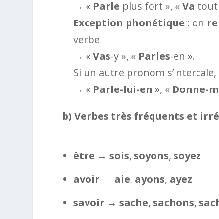
→ «
Parle
plus fort », «
Va
tout 
Exception phonétique
: on
re
verbe
→ «
Vas
-y », «
Parles
-en ».
Si un autre pronom s’intercale
→ «
Parle-lui-en
», «
Donne-m
b) Verbes très fréquents et irr
être
→
sois
,
soyons
,
soyez
avoir
→
aie
,
ayons
,
ayez
savoir
→
sache
,
sachons
,
sac