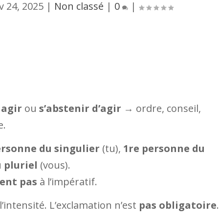
v 24, 2025
|
Non classé
|
0
|
 agir
ou
s’abstenir d’agir
→ ordre, conseil,
e.
ersonne du singulier
(tu),
1re personne du
 pluriel
(vous).
vent pas
à l’impératif.
l’intensité. L’exclamation n’est
pas obligatoire