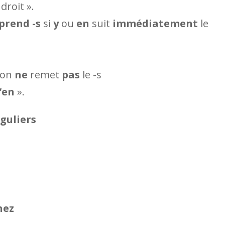
droit ».
prend -s
si
y
ou
en
suit
immédiatement
le
, on
ne
remet
pas
le -s
’en
».
éguliers
hez