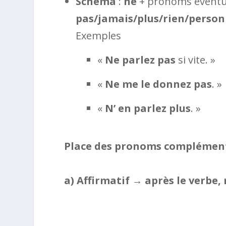
Schéma
:
ne
+ pronoms éventu
pas/jamais/plus/rien/perso
Exemples
«
Ne
parlez
pas
si vite. »
«
Ne
me le donnez
pas
. »
«
N’
en parlez
plus
. »
Place des pronoms complémen
a) Affirmatif → après le verbe, 