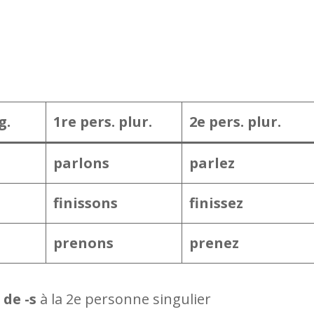
g.
1re pers. plur.
2e pers. plur.
parlons
parlez
finissons
finissez
prenons
prenez
 de -s
à la 2e personne singulier