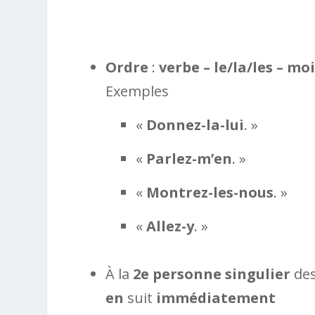
Ordre
:
verbe – le/la/les – mo
Exemples
«
Donnez-la-lui
. »
«
Parlez-m’en
. »
«
Montrez-les-nous
. »
«
Allez-y
. »
À la
2e personne singulier
des
en
suit
immédiatement