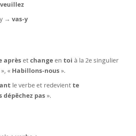
→
veuillez
 y →
vas-y
e après
et
change
en
toi
à la 2e singulier
», «
Habillons-nous
».
ant
le verbe et redevient
te
s dépêchez pas
».