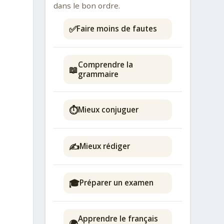
dans le bon ordre.
✅
Faire moins de fautes
Comprendre la
📖
grammaire
⏱️
Mieux conjuguer
✍️
Mieux rédiger
🎓
Préparer un examen
.
Apprendre le français
🌍