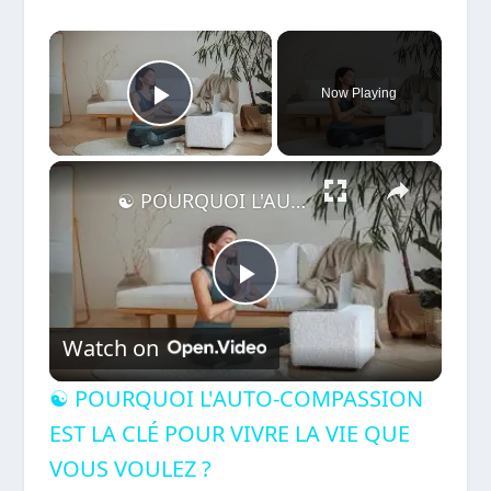
×
Now Playing
Play Video
×
☯ POURQUOI L'AUTO-COMPASSION EST LA CLÉ POUR VIVRE LA VIE QUE VOUS VOULEZ ?
Play
Watch on
Video
☯ POURQUOI L'AUTO-COMPASSION
EST LA CLÉ POUR VIVRE LA VIE QUE
VOUS VOULEZ ?