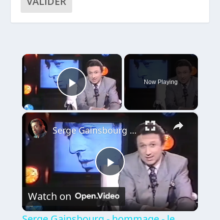
×
Now Playing
Play Video
×
Serge Gainsbourg - hommage - le chanteur - 1991
Play
Watch on
Video
Serge Gainsbourg - hommage - le