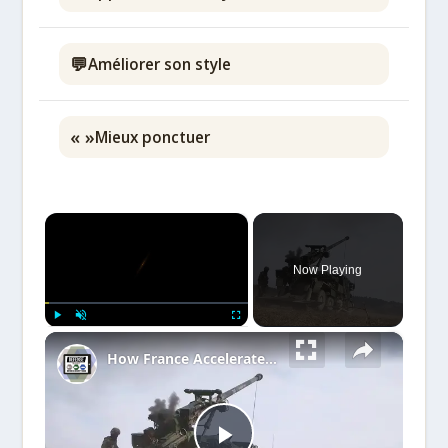
💬
Améliorer son style
« »
Mieux ponctuer
×
Now Playing
×
Play
Unmute
Fullscreen
How France Accelerates Production of CAESAR Howitzers to Strengthen Ukrainian Artillery Capabilities