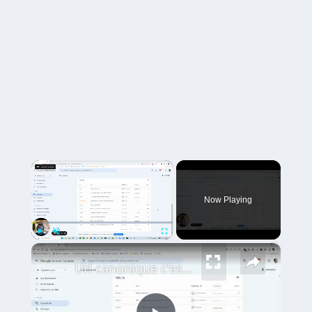
×
Now Playing
×
Play
Unmute
Fullscreen
Url canonique c'est quoi - Comment les vérifier avec la Google Search Console