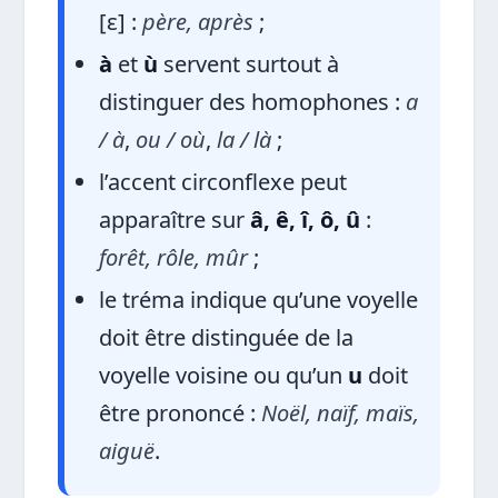
[ɛ] :
père, après
;
à
et
ù
servent surtout à
distinguer des homophones :
a
/ à
,
ou / où
,
la / là
;
l’accent circonflexe peut
apparaître sur
â, ê, î, ô, û
:
forêt, rôle, mûr
;
le tréma indique qu’une voyelle
doit être distinguée de la
voyelle voisine ou qu’un
u
doit
être prononcé :
Noël, naïf, maïs,
aiguë
.