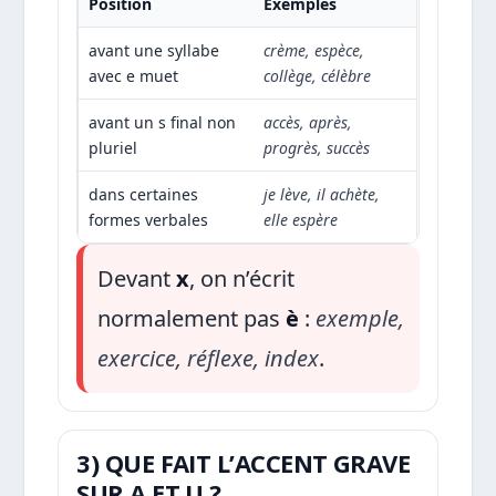
Position
Exemples
avant une syllabe
crème, espèce,
avec e muet
collège, célèbre
avant un s final non
accès, après,
pluriel
progrès, succès
dans certaines
je lève, il achète,
formes verbales
elle espère
Devant
x
, on n’écrit
normalement pas
è
:
exemple,
exercice, réflexe, index
.
3) QUE FAIT L’ACCENT GRAVE
SUR A ET U ?