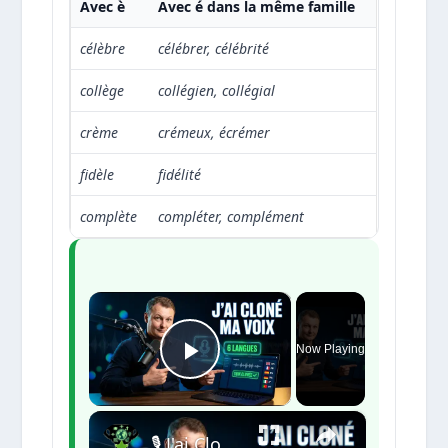
Avec è
Avec é dans la même famille
célèbre
célébrer, célébrité
collège
collégien, collégial
crème
crémeux, écrémer
fidèle
fidélité
complète
compléter, complément
×
Now Playing
Play Video
×
🎙️ J'ai Cloné ma Voix avec l'IA — Et Elle Narre Toutes mes Vidéos dans N'importe Quelle Langue