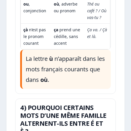
ou
,
où
, adverbe
Thé ou
conjonction
ou pronom
café ? / Où
vas-tu ?
çà
n’est pas
ça
prend une
Ça va. / Çà
le pronom
cédille, sans
et là.
courant
accent
La lettre
ù
n’apparaît dans les
mots français courants que
dans
où
.
4) POURQUOI CERTAINS
MOTS D’UNE MÊME FAMILLE
ALTERNENT-ILS ENTRE É ET
È ?