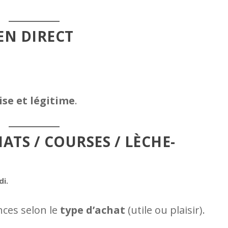
 EN DIRECT
ise et légitime
.
ATS / COURSES / LÈCHE-
di.
nces selon le
type d’achat
(utile ou plaisir).