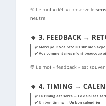
🎯 Le mot « défi » conserve le
sens
neutre.
🔹 3. FEEDBACK → R
✔️ Merci pour vos retours sur mon expo
✔️ Vos commentaires m’ont beaucoup ai
💬 Le mot « feedback » est souven
🔹 4. TIMING → CALEN
✔️ Le timing est serré → Le délai est ser
✔️ Un bon timing → Un bon calendrier