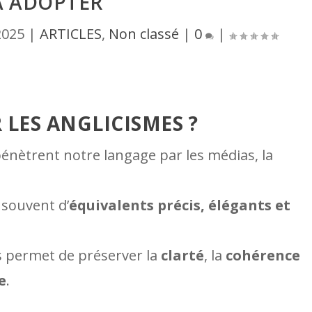
À ADOPTER
 2025
|
ARTICLES
,
Non classé
|
0
|
 LES ANGLICISMES ?
pénètrent notre langage par les médias, la
 souvent d’
équivalents précis, élégants et
is permet de préserver la
clarté
, la
cohérence
e
.