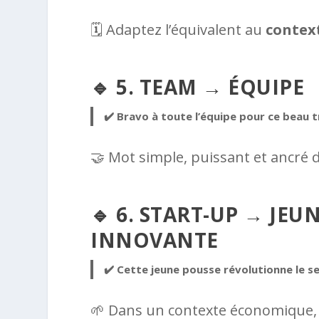
🗓️ Adaptez l’équivalent au
contex
🔹 5. TEAM → ÉQUIPE
✔️ Bravo à toute l’équipe pour ce beau tr
🤝 Mot simple, puissant et ancré d
🔹 6. START-UP → JEU
INNOVANTE
✔️ Cette jeune pousse révolutionne le s
🌱 Dans un contexte économique, «