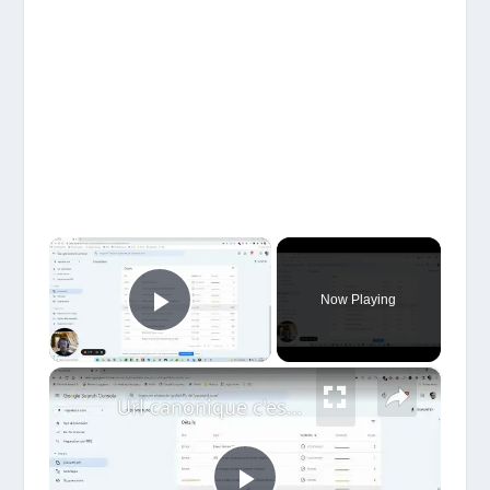
×
Now Playing
Play Video
×
Url canonique c'est quoi - Comment les vérifier avec la Google Search Console