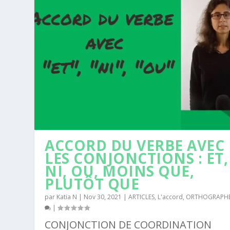
ACCORD DU VERBE AVEC
LES CONJONCTIONS : ET,
NI, OU, MOINS QUE,
PLUTÔT QUE
par
Katia N
|
Nov 30, 2021
|
ARTICLES
,
L'accord
,
ORTHOGRAPH
|
CONJONCTION DE COORDINATION