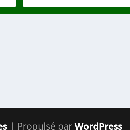
es
| Propulsé par
WordPress