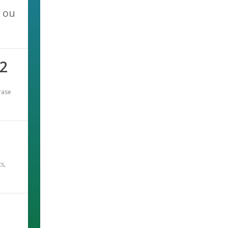
s ou
 2
rase
ts
,