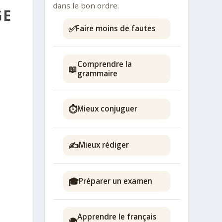
dans le bon ordre.
GE
✅
Faire moins de fautes
Comprendre la
📖
grammaire
⏱️
Mieux conjuguer
✍️
Mieux rédiger
🎓
Préparer un examen
Apprendre le français
🌍