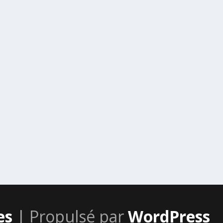
es
| Propulsé par
WordPress