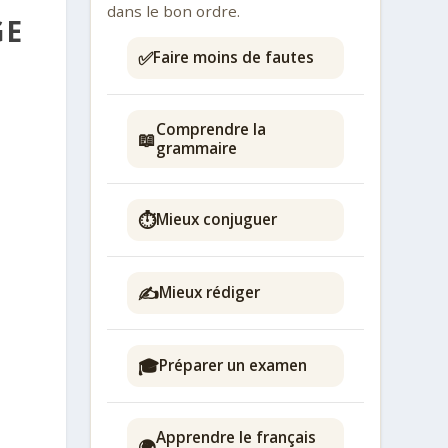
dans le bon ordre.
GE
✅
Faire moins de fautes
Comprendre la
📖
grammaire
⏱️
Mieux conjuguer
✍️
Mieux rédiger
🎓
Préparer un examen
Apprendre le français
🌍