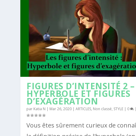
FIGURES D’INTENSITÉ 2 –
HYPERBOLE ET FIGURES
D’EXAGÉRATION
par
Katia N
|
Mar 26, 2020
|
ARTICLES
,
Non classé
,
STYLE
|
0
Vous êtes sûrement curieux de connaî