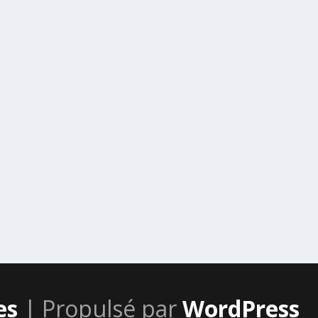
es
| Propulsé par
WordPress