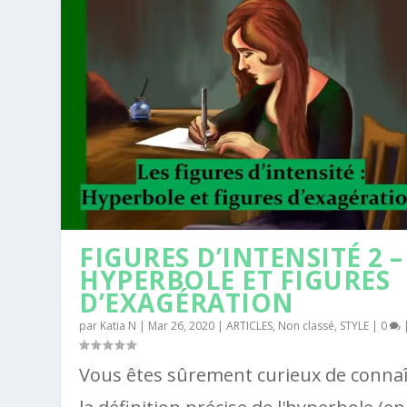
FIGURES D’INTENSITÉ 2 –
HYPERBOLE ET FIGURES
D’EXAGÉRATION
par
Katia N
|
Mar 26, 2020
|
ARTICLES
,
Non classé
,
STYLE
|
0
Vous êtes sûrement curieux de connaî