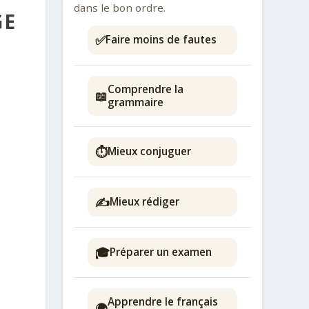
dans le bon ordre.
GE
✅
Faire moins de fautes
Comprendre la
📖
grammaire
⏱️
Mieux conjuguer
✍️
Mieux rédiger
🎓
Préparer un examen
Apprendre le français
🌍