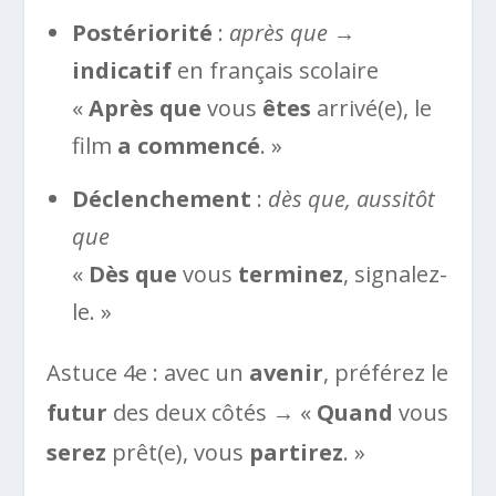
Postériorité
:
après que
→
indicatif
en français scolaire
«
Après que
vous
êtes
arrivé(e), le
film
a commencé
. »
Déclenchement
:
dès que, aussitôt
que
«
Dès que
vous
terminez
, signalez-
le. »
Astuce 4e : avec un
avenir
, préférez le
futur
des deux côtés → «
Quand
vous
serez
prêt(e), vous
partirez
. »