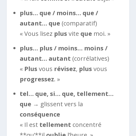
plus… que / moins… que /
autant… que
(comparatif)
« Vous lisez
plus
vite
que
moi. »
plus… plus / moins… moins /
autant… autant
(corrélatives)
«
Plus
vous
révisez
,
plus
vous
progressez
. »
tel… que, si… que, tellement…
que
→ glissent vers la
conséquence
« Il est
tellement
concentré
**qu’**il
oublie
l’heure. »