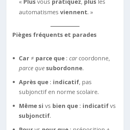
«
Plus
vous
pratiquez
,
plus
les
automatismes
viennent
. »
Pièges fréquents et parades
Car
≠
parce que
:
car
coordonne,
parce que
subordonne
.
Après que
:
indicatif
, pas
subjonctif en norme scolaire.
Même si
vs
bien que
:
indicatif
vs
subjonctif
.
Pour
vs
pour que
: préposition +