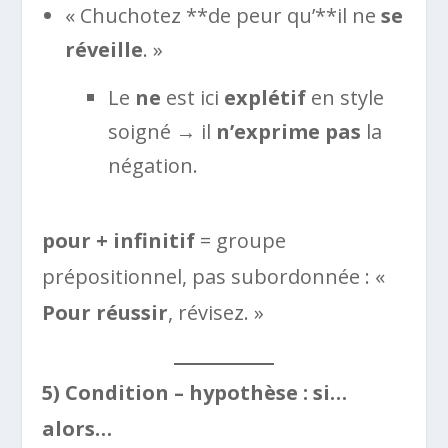
« Chuchotez **de peur qu’**il ne
se
réveille
. »
Le
ne
est ici
explétif
en style
soigné → il
n’exprime pas
la
négation.
pour + infinitif
= groupe
prépositionnel, pas subordonnée : «
Pour réussir
, révisez. »
5) Condition – hypothèse : si…
alors…