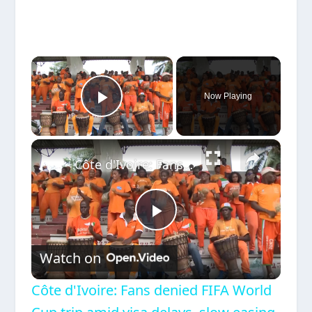
×
Now Playing
Play Video
×
Côte d'Ivoire: Fans denied FIFA World Cup trip amid visa delays, slow easing of rules.
Play
Watch on
Video
Côte d'Ivoire: Fans denied FIFA World