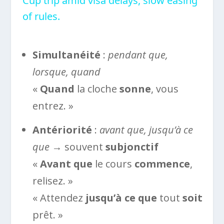
Cup trip amid visa delays, slow easing
of rules.
Simultanéité
:
pendant que,
lorsque, quand
«
Quand
la cloche
sonne
, vous
entrez. »
Antériorité
:
avant que, jusqu’à ce
que
→ souvent
subjonctif
«
Avant que
le cours
commence
,
relisez. »
« Attendez
jusqu’à ce que
tout
soit
prêt. »