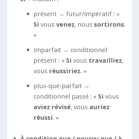
présent → futur/impératif : «
Si
vous
venez
, nous
sortirons
.
»
imparfait → conditionnel
présent : «
Si
vous
travailliez
,
vous
réussiriez
. »
plus-que-parfait →
conditionnel passé : «
Si
vous
aviez révisé
, vous
auriez
réussi
. »
À condition que / pourvu que / à