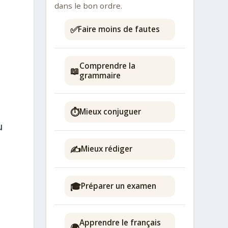
dans le bon ordre.
✅
Faire moins de fautes
Comprendre la
📖
grammaire
⏱️
Mieux conjuguer
u
✍️
Mieux rédiger
r
🎓
Préparer un examen
Apprendre le français
🌍