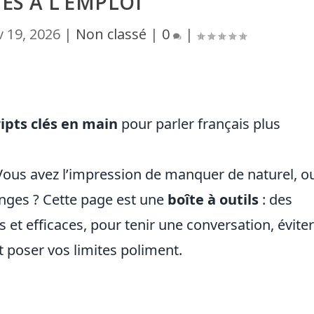
ES À L’EMPLOI
v 19, 2026
|
Non classé
|
0
|
ripts clés en main
pour parler français plus
Vous avez l’impression de manquer de naturel, o
anges ? Cette page est une
boîte à outils
: des
s et efficaces, pour tenir une conversation, évite
t poser vos limites poliment.