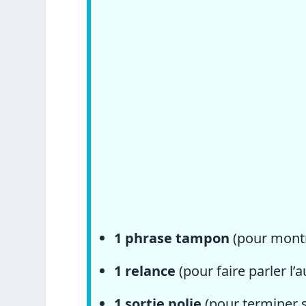
1 phrase tampon
(pour montr
1 relance
(pour faire parler l’a
1 sortie polie
(pour terminer 