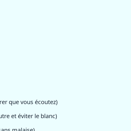
er que vous écoutez)
utre et éviter le blanc)
sans malaise)