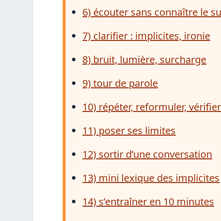
6) écouter sans connaître le su
7) clarifier : implicites, ironie
8) bruit, lumière, surcharge
9) tour de parole
10) répéter, reformuler, vérifie
11) poser ses limites
12) sortir d’une conversation
13) mini lexique des implicites
14) s’entraîner en 10 minutes