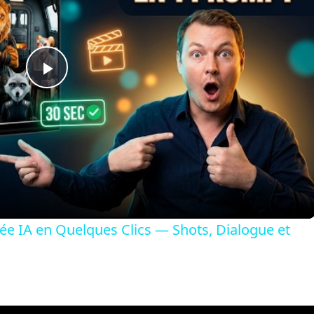
Play
Video
ée IA en Quelques Clics — Shots, Dialogue et