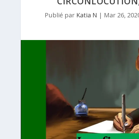
CIRCONLOCUTION,
Publié par
Katia N
|
Mar 26, 202