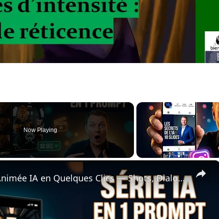
Now Playing
×
🦁 Créer un Épisode de Série Animée IA en Quelques Clics — Shots, Dialogue et Assemblage Live