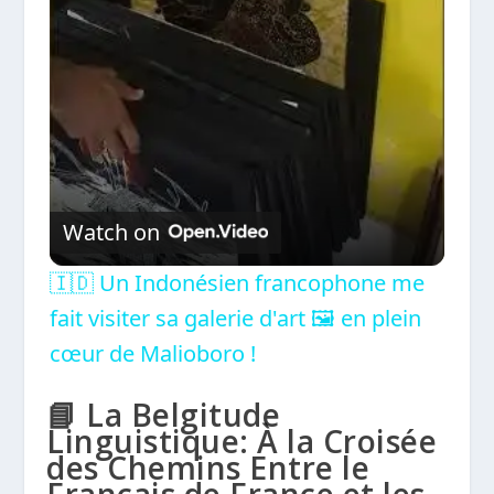
Video
Watch on
🇮🇩 Un Indonésien francophone me
fait visiter sa galerie d'art 🖼️ en plein
cœur de Malioboro !
📘 La Belgitude
Linguistique: À la Croisée
des Chemins Entre le
Français de France et les