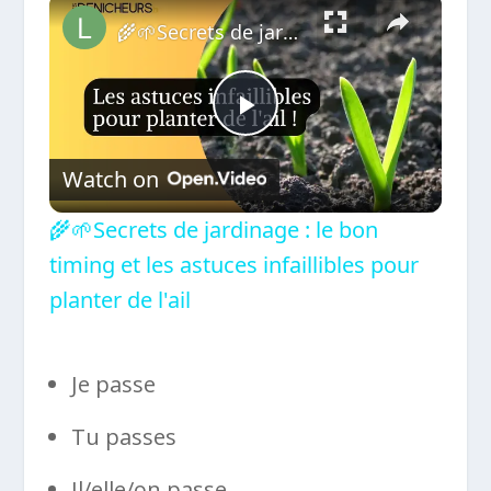
×
🌾🌱Secrets de jardinage : le bon timing et les astuces infaillibles pour planter de l'ail
Play
Watch on
Video
🌾🌱Secrets de jardinage : le bon
timing et les astuces infaillibles pour
planter de l'ail
Je passe
Tu passes
Il/elle/on passe