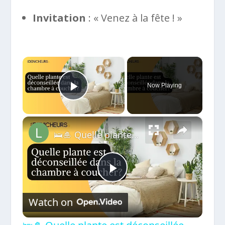
Invitation
: « Venez à la fête ! »
×
Now Playing
Play Video
×
🛌​🎍​ ​Quelle plante est déconseillée dans la chambre à coucher ? 🪴​🏵️
Play
Watch on
Video