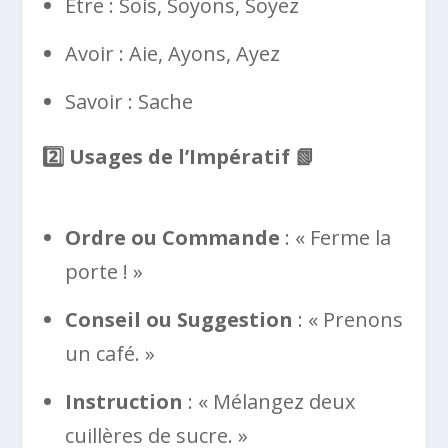
Être : Sois, Soyons, Soyez
Avoir : Aie, Ayons, Ayez
Savoir : Sache
2️
⃣ Usages de l’Impératif
📗
Ordre ou Commande
: « Ferme la
porte ! »
Conseil ou Suggestion
: « Prenons
un café. »
Instruction
: « Mélangez deux
cuillères de sucre. »