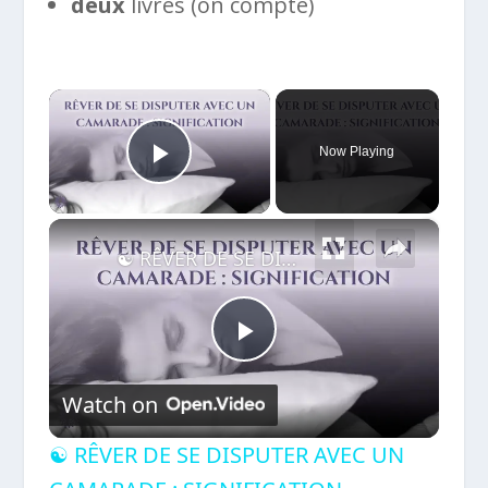
deux
livres (on compte)
×
Now Playing
Play Video
×
☯ RÊVER DE SE DISPUTER AVEC UN CAMARADE : SIGNIFICATION
Play
Watch on
Video
☯ RÊVER DE SE DISPUTER AVEC UN