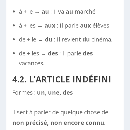
à + le →
au
: Il va
au
marché.
à + les →
aux
: Il parle
aux
élèves.
de + le →
du
: Il revient
du
cinéma.
de + les →
des
: Il parle
des
vacances.
4.2. L’ARTICLE INDÉFINI
Formes :
un, une, des
Il sert à parler de quelque chose de
non précisé, non encore connu
.