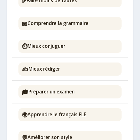
✅
Faire moins de fautes
📖
Comprendre la grammaire
⏱️
Mieux conjuguer
✍️
Mieux rédiger
🎓
Préparer un examen
🌍
Apprendre le français FLE
💬
Améliorer son style