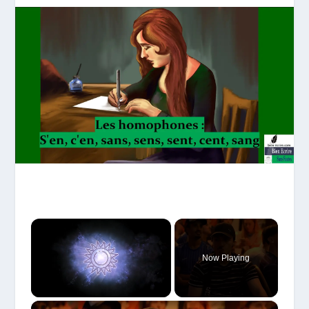
×
Now Playing
×
Unmute