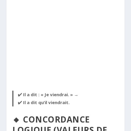
✔️ Il a dit : « Je viendrai. » →
✔️ Il a dit
qu’il viendrait
.
🔸 CONCORDANCE
LOGIQUE (VALEURS DE