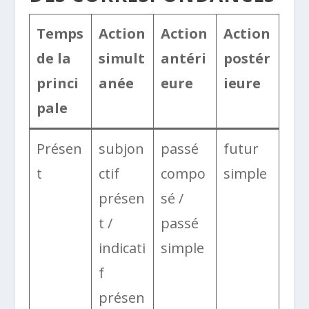
Temps
Action
Action
Action
de la
simult
antéri
postér
princi
anée
eure
ieure
pale
Présen
subjon
passé
futur
t
ctif
compo
simple
présen
sé /
t /
passé
indicati
simple
f
présen