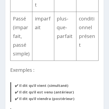
t
Passé
imparf
plus-
conditi
(impar
ait
que-
onnel
fait,
parfait
présen
passé
t
simple)
Exemples :
✔️ Il dit qu’il
vient
(simultané)
✔️ Il dit qu’il
est venu
(antérieur)
✔️ Il dit qu’il
viendra
(postérieur)