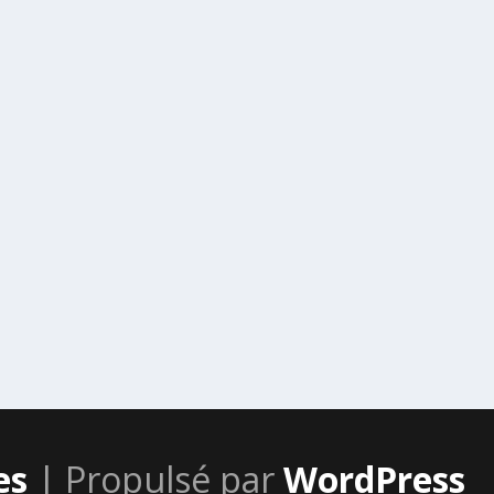
es
| Propulsé par
WordPress