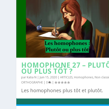
HOMOPHONE 27 – PLUT
OU PLUS TÔT ?
par
Katia N
|
Juin 15, 2020
|
ARTICLES
,
Homophones
,
Non class
ORTHOGRAPHE
|
0
|
Les homophones plus tôt et plutôt.