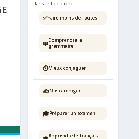
dans le bon ordre.
GE
✅
Faire moins de fautes
Comprendre la
📖
grammaire
⏱️
Mieux conjuguer
✍️
Mieux rédiger
🎓
Préparer un examen
Apprendre le français
🌍