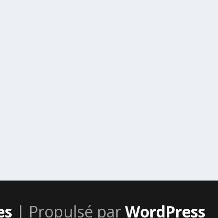
es
| Propulsé par
WordPress