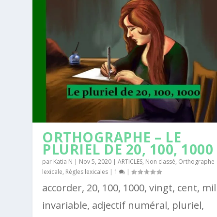
ORTHOGRAPHE – LE
PLURIEL DE 20, 100, 1000
par
Katia N
|
Nov 5, 2020
|
ARTICLES
,
Non classé
,
Orthographe
lexicale
,
Règles lexicales
|
1
|
accorder, 20, 100, 1000, vingt, cent, mil
invariable, adjectif numéral, pluriel,