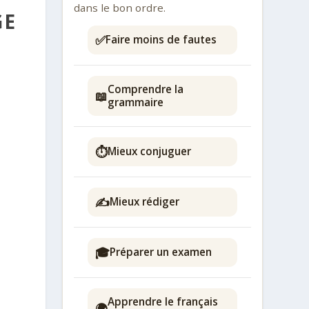
dans le bon ordre.
GE
✅
Faire moins de fautes
Comprendre la
📖
grammaire
⏱️
Mieux conjuguer
✍️
Mieux rédiger
🎓
Préparer un examen
Apprendre le français
🌍