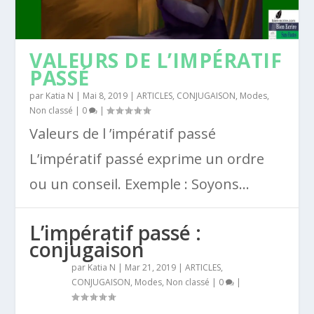
VALEURS DE L’IMPÉRATIF
PASSÉ
par
Katia N
|
Mai 8, 2019
|
ARTICLES
,
CONJUGAISON
,
Modes
,
Non classé
|
0
|
Valeurs de l ’impératif passé
L’impératif passé exprime un ordre
ou un conseil. Exemple : Soyons...
L’impératif passé :
conjugaison
par
Katia N
|
Mar 21, 2019
|
ARTICLES
,
CONJUGAISON
,
Modes
,
Non classé
|
0
|