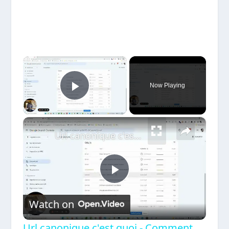
×
Now Playing
Play Video
×
Url canonique c'est quoi - Comment les vérifier avec la Google Search Console
Play
Watch on
Video
Url canonique c'est quoi - Comment