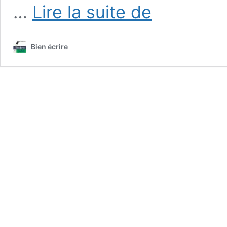
Les
…
Lire la suite de
modes,
lequel
utiliser?
Bien écrire