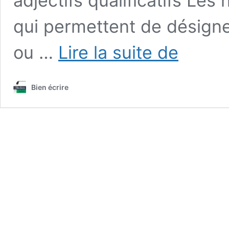
adjectifs qualificatifs Le
qui permettent de désigne
Les
ou …
Lire la suite de
classes
de
mots
Bien écrire
variables