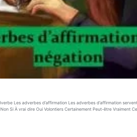
dverbe Les adverbes d’affirmation Les adverbes d’affirmation servent
t Non Si À vrai dire Oui Volontiers Certainement Peut-être Vraiment C